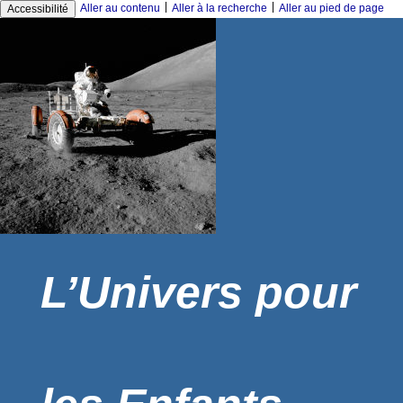
|
|
Aller au contenu
Aller à la recherche
Aller au pied de page
Accessibilité
L’Univers pour