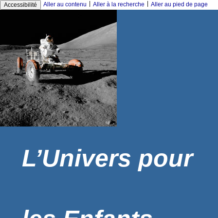
|
|
Aller au contenu
Aller à la recherche
Aller au pied de page
Accessibilité
L’Univers pour