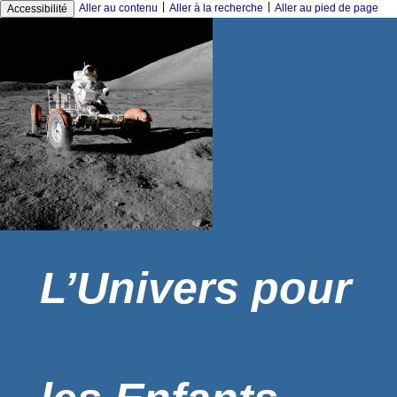
|
|
Aller au contenu
Aller à la recherche
Aller au pied de page
Accessibilité
L’Univers pour