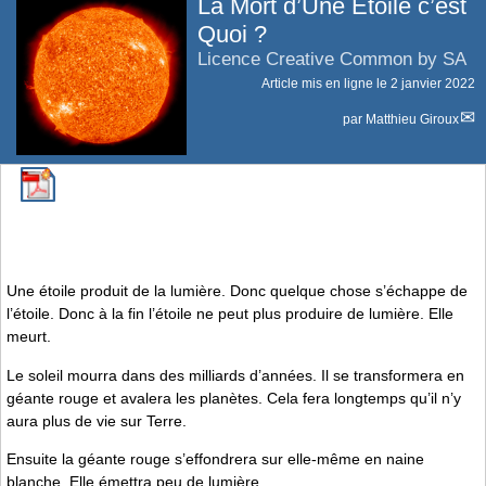
La Mort d’Une Étoile c’est
Quoi ?
Licence Creative Common by SA
Article mis en ligne le
2 janvier 2022
par
Matthieu Giroux
Une étoile produit de la lumière. Donc quelque chose s’échappe de
l’étoile. Donc à la fin l’étoile ne peut plus produire de lumière. Elle
meurt.
Le soleil mourra dans des milliards d’années. Il se transformera en
géante rouge et avalera les planètes. Cela fera longtemps qu’il n’y
aura plus de vie sur Terre.
Ensuite la géante rouge s’effondrera sur elle-même en naine
blanche. Elle émettra peu de lumière.